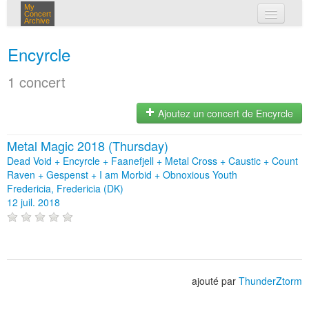
My
Concert
Archive
mes concerts
Encyrcle
connexion
1 concert
Ajoutez un concert de Encyrcle
Metal Magic 2018 (Thursday)
Dead Void + Encyrcle + Faanefjell + Metal Cross + Caustic + Count
Raven + Gespenst + I am Morbid + Obnoxious Youth
Fredericia, Fredericia (DK)
12 juil. 2018
ajouté par
ThunderZtorm