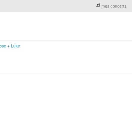
mes concerts
Rose
+
Luke