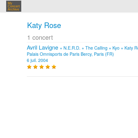
My
Concert
Archive
Katy Rose
1 concert
Avril Lavigne
+
N.E.R.D.
+
The Calling
+
Kyo
+
Katy 
Palais Omnisports de Paris Bercy, Paris (FR)
6 juil. 2004