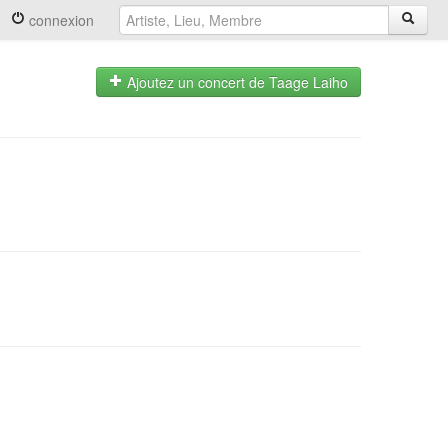
connexion
Ajoutez un concert de Taage Laiho