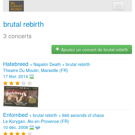
My
Concert
Archive
mes concerts
brutal rebirth
connexion
3 concerts
Ajoutez un concert de brutal rebirth
Hatebreed
+
Napalm Death
+
brutal rebirth
Theatre Du Moulin, Marseille (FR)
17 févr. 2014
Entombed
+
brutal rebirth
+
666 seconds of chaos
Le Korygan, Aix-en-Provence (FR)
10 déc. 2008