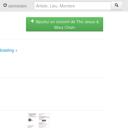
connexion
Ajoutez un concert de The Jesus &
Mary Chain
dcasting +