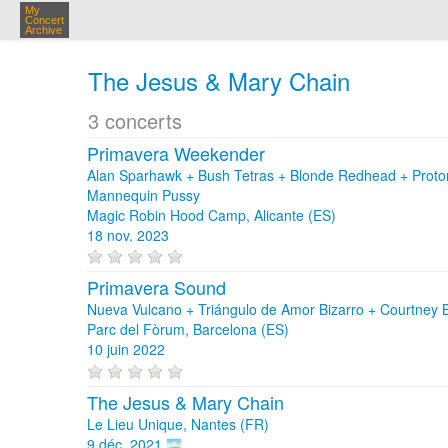
My
Concert
Archive
The Jesus & Mary Chain
3 concerts
Primavera Weekender
Alan Sparhawk + Bush Tetras + Blonde Redhead + Protom
Mannequin Pussy
Magic Robin Hood Camp, Alicante (ES)
18 nov. 2023
Primavera Sound
Nueva Vulcano + Triángulo de Amor Bizarro + Courtney 
Parc del Fòrum, Barcelona (ES)
10 juin 2022
The Jesus & Mary Chain
Le Lieu Unique, Nantes (FR)
9 déc. 2021