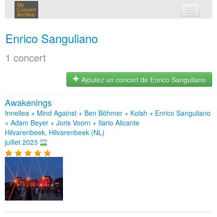
My
Concert
Archive
mes concerts
Enrico Sanguliano
connexion
1 concert
Ajoutez un concert de Enrico Sanguliano
Awakenings
Innellea + Mind Against + Ben Böhmer + Kolsh + Enrico Sanguliano
+ Adam Beyer + Joris Voorn + Ilario Alicante
Hilvarenbeek, Hilvarenbeek (NL)
juillet 2023