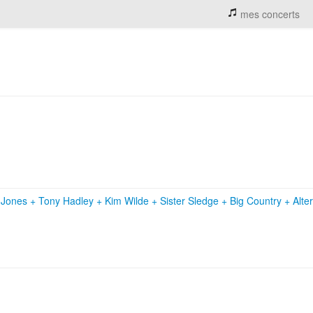
mes concerts
 Jones
+
Tony Hadley
+
Kim Wilde
+
Sister Sledge
+
Big Country
+
Alte