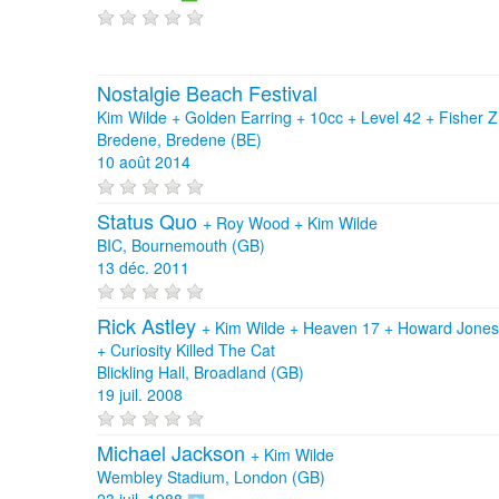
Nostalgie Beach Festival
Kim Wilde + Golden Earring + 10cc + Level 42 + Fisher 
Bredene, Bredene (BE)
10 août 2014
Status Quo
+
Roy Wood
+
Kim Wilde
BIC, Bournemouth (GB)
13 déc. 2011
Rick Astley
+
Kim Wilde
+
Heaven 17
+
Howard Jone
+
Curiosity Killed The Cat
Blickling Hall, Broadland (GB)
19 juil. 2008
Michael Jackson
+
Kim Wilde
Wembley Stadium, London (GB)