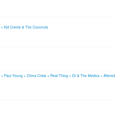
Z + Kid Creole & The Coconuts
s
+
Paul Young
+
China Crisis
+
Real Thing
+
Dr & The Medics
+
Altere