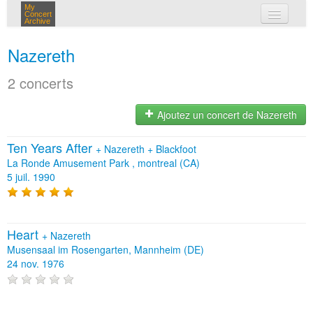
My
Concert
Archive
mes concerts
Nazereth
connexion
2 concerts
Ajoutez un concert de Nazereth
Ten Years After
+
Nazereth
+
Blackfoot
La Ronde Amusement Park , montreal (CA)
5 juil. 1990
Heart
+
Nazereth
Musensaal im Rosengarten, Mannheim (DE)
24 nov. 1976