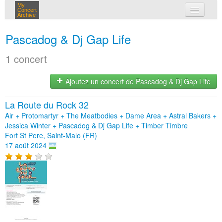
My
Concert
Archive
mes concerts
Pascadog & Dj Gap Life
connexion
1 concert
Ajoutez un concert de Pascadog & Dj Gap Life
La Route du Rock 32
Air + Protomartyr + The Meatbodies + Dame Area + Astral Bakers +
Jessica Winter + Pascadog & Dj Gap Life + Timber Timbre
Fort St Pere, Saint-Malo (FR)
17 août 2024