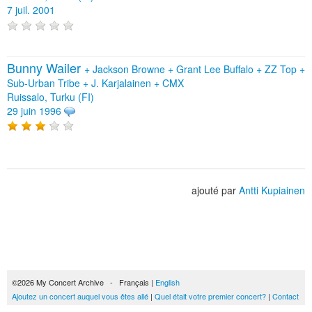
7 juil. 2001
Bunny Wailer
+
Jackson Browne
+
Grant Lee Buffalo
+
ZZ Top
+
Sub-Urban Tribe
+
J. Karjalainen
+
CMX
Ruissalo, Turku (FI)
29 juin 1996
ajouté par
Antti Kupiainen
©2026 My Concert Archive - Français |
English
Ajoutez un concert auquel vous êtes allé
|
Quel était votre premier concert?
|
Contact