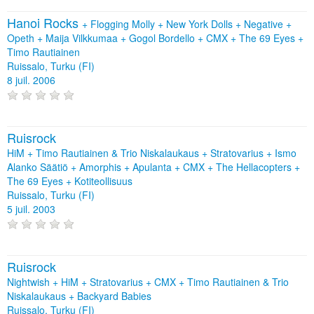
Hanoi Rocks
+
Flogging Molly
+
New York Dolls
+
Negative
+
Opeth
+
Maija Vilkkumaa
+
Gogol Bordello
+
CMX
+
The 69 Eyes
+
Timo Rautiainen
Ruissalo, Turku (FI)
8 juil. 2006
Ruisrock
HiM + Timo Rautiainen & Trio Niskalaukaus + Stratovarius + Ismo
Alanko Säätiö + Amorphis + Apulanta + CMX + The Hellacopters +
The 69 Eyes + Kotiteollisuus
Ruissalo, Turku (FI)
5 juil. 2003
Ruisrock
Nightwish + HiM + Stratovarius + CMX + Timo Rautiainen & Trio
Niskalaukaus + Backyard Babies
Ruissalo, Turku (FI)