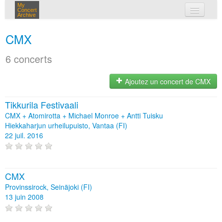
My
Concert
Archive
mes concerts
CMX
connexion
6 concerts
Ajoutez un concert de CMX
Tikkurila Festivaali
CMX + Atomirotta + Michael Monroe + Antti Tuisku
Hiekkaharjun urheilupuisto, Vantaa (FI)
22 juil. 2016
CMX
Provinssirock, Seinäjoki (FI)
13 juin 2008