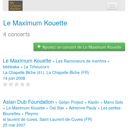
My
Concert
Archive
mes concerts
Le Maximum Kouette
connexion
4 concerts
Ajoutez un concert de Le Maximum Kouette
Le Maximum Kouette
+
Les Ramoneurs de menhirs
+
béèleska
+
La Tchoucra'v
La Chapelle Biche (61), La Chapelle-Biche (FR)
14 juin 2008
Asian Dub Foundation
+
Gotan Project
+
Kaolin
+
Mano Solo
+
Le Maximum Kouette
+
Òai Star
+
Adrienne Pauly
+
Les petites
Bourettes
+
Pleymo
st laurent de cuves, Saint-Laurent-de-Cuves (FR)
25 mai 2007