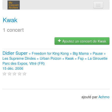
My
Concert
Archive
mes concerts
Kwak
connexion
1 concert
Ajoutez un concert de Kwak
Didier Super
+
Freedom for King Kong
+
Big Mama
+
Pause
+
Les Supreme Dindes
+
Urban Poizon
+
Kwak
+
Fsp
+
La Girouette
Parc des Expos, Vitré (FR)
15 déc. 2006
ajouté par
Achmo