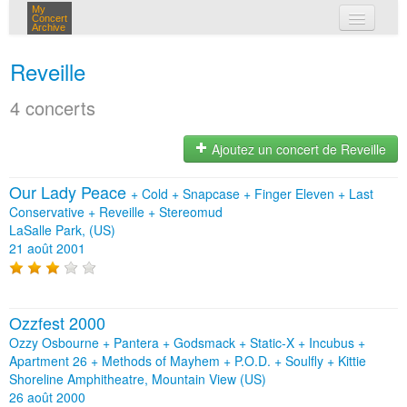
My
Concert
Archive
mes concerts
Reveille
connexion
4 concerts
Ajoutez un concert de Reveille
Our Lady Peace
+
Cold
+
Snapcase
+
Finger Eleven
+
Last
Conservative
+
Reveille
+
Stereomud
LaSalle Park, (US)
21 août 2001
Ozzfest 2000
Ozzy Osbourne + Pantera + Godsmack + Static‐X + Incubus +
Apartment 26 + Methods of Mayhem + P.O.D. + Soulfly + Kittie
Shoreline Amphitheatre, Mountain View (US)
26 août 2000