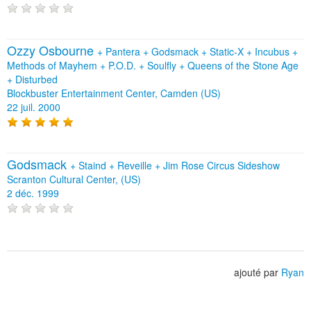
Ozzy Osbourne
+
Pantera
+
Godsmack
+
Static‐X
+
Incubus
+
Methods of Mayhem
+
P.O.D.
+
Soulfly
+
Queens of the Stone Age
+
Disturbed
Blockbuster Entertainment Center, Camden (US)
22 juil. 2000
Godsmack
+
Staind
+
Reveille
+
Jim Rose Circus Sideshow
Scranton Cultural Center, (US)
2 déc. 1999
ajouté par
Ryan