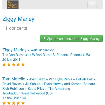
My
Concert
Archive
mes concerts
Ziggy Marley
connexion
11 concerts
Ajoutez un concert de Ziggy Marley
Ziggy Marley
+
Walt Richardson
The Van Buren 401 W Van Buren St Phoenix, Phoenix (US)
20 juin 2018
Tom Morello
+
Joan Baez
+
Van Dyke Parks
+
Delilah Paz
+
David Rovics
+
Jill Sobule
+
Ryan Harvey and Kareem Samara
+
Rich Robinson
+
Boots Riley
+
Tim Armstrong
Troubadour, West Hollywood (US)
17 nov. 2015