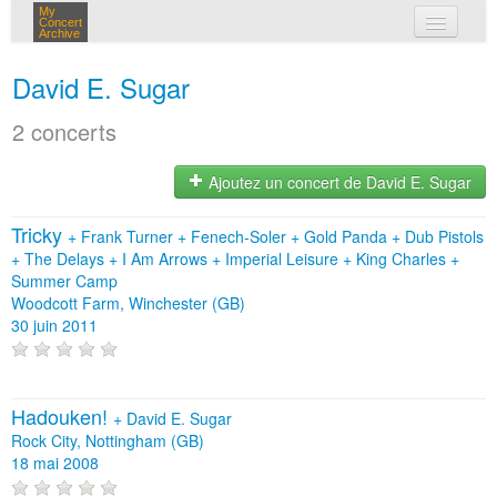
My
Concert
Archive
mes concerts
David E. Sugar
connexion
2 concerts
Ajoutez un concert de David E. Sugar
Tricky
+
Frank Turner
+
Fenech-Soler
+
Gold Panda
+
Dub Pistols
+
The Delays
+
I Am Arrows
+
Imperial Leisure
+
King Charles
+
Summer Camp
Woodcott Farm, Winchester (GB)
30 juin 2011
Hadouken!
+
David E. Sugar
Rock City, Nottingham (GB)
18 mai 2008