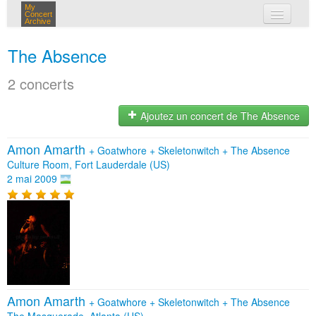
My
Concert
Archive
mes concerts
The Absence
connexion
2 concerts
Ajoutez un concert de The Absence
Amon Amarth
+
Goatwhore
+
Skeletonwitch
+
The Absence
Culture Room, Fort Lauderdale (US)
2 mai 2009
Amon Amarth
+
Goatwhore
+
Skeletonwitch
+
The Absence
The Masquerade, Atlanta (US)