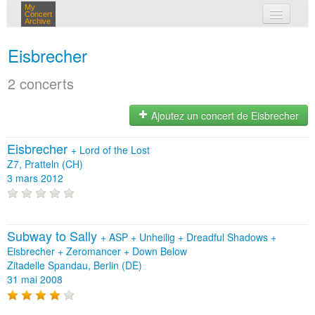
My
Concert
Archive
mes concerts
Eisbrecher
connexion
2 concerts
Ajoutez un concert de Eisbrecher
Eisbrecher
+
Lord of the Lost
Z7, Pratteln (CH)
3 mars 2012
Subway to Sally
+
ASP
+
Unheilig
+
Dreadful Shadows
+
Eisbrecher
+
Zeromancer
+
Down Below
Zitadelle Spandau, Berlin (DE)
31 mai 2008