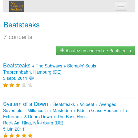
My
Concert
Archive
mes concerts
Beatsteaks
connexion
7 concerts
Ajoutez un concert de Beatsteaks
Beatsteaks
+
The Subways
+
Stompin' Souls
Trabrennbahn, Hamburg (DE)
3 sept. 2011
System of a Down
+
Beatsteaks
+
Volbeat
+
Avenged
Sevenfold
+
Millencolin
+
Mastodon
+
Kids in Glass Houses
+
In
Extremo
+
3 Doors Down
+
The Boss Hoss
Rock Am Ring, NÃ¼rburg (DE)
5 juin 2011