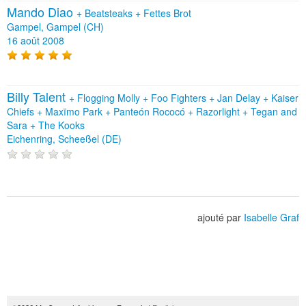
Mando Diao
+
Beatsteaks
+
Fettes Brot
Gampel, Gampel (CH)
16 août 2008
Billy Talent
+
Flogging Molly
+
Foo Fighters
+
Jan Delay
+
Kaiser
Chiefs
+
Maxïmo Park
+
Panteón Rococó
+
Razorlight
+
Tegan and
Sara
+
The Kooks
Eichenring, Scheeßel (DE)
ajouté par
Isabelle Graf