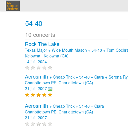
My
Concert
Archive
54-40
10 concerts
Rock The Lake
Texas Major + Wide Mouth Mason + 54-40 + Tom Cochr
Kelowna , Kelowna (CA)
14 juil. 2024
Aerosmith
+
Cheap Trick
+
54-40
+
Ciara
+
Serena R
Charlottetown PE, Charlottetown (CA)
21 juil. 2007
Aerosmith
+
Cheap Trick
+
54-40
+
Ciara
Charlottetown PE, Charlottetown (CA)
21 juil. 2007