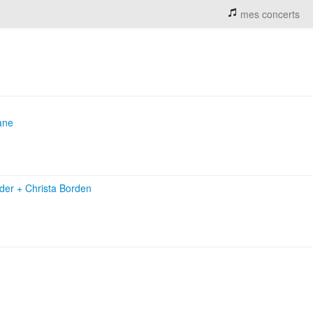
mes concerts
ane
yder
+
Christa Borden