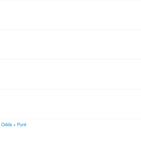
e Odds
+
Puré