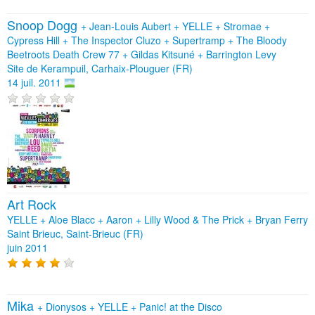
Snoop Dogg
+
Jean-Louis Aubert
+
YELLE
+
Stromae
+
Cypress Hill
+
The Inspector Cluzo
+
Supertramp
+
The Bloody
Beetroots Death Crew 77
+
Gildas Kitsuné
+
Barrington Levy
Site de Kerampuil, Carhaix-Plouguer (FR)
14 juil. 2011
Art Rock
YELLE + Aloe Blacc + Aaron + Lilly Wood & The Prick + Bryan Ferry
Saint Brieuc, Saint-Brieuc (FR)
juin 2011
Mika
+
Dionysos
+
YELLE
+
Panic! at the Disco