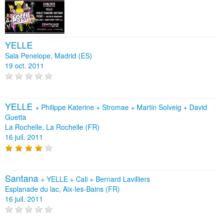
YELLE
Sala Penelope, Madrid (ES)
19 oct. 2011
YELLE
+
Philippe Katerine
+
Stromae
+
Martin Solveig
+
David
Guetta
La Rochelle, La Rochelle (FR)
16 juil. 2011
Santana
+
YELLE
+
Cali
+
Bernard Lavilliers
Esplanade du lac, Aix-les-Bains (FR)
16 juil. 2011