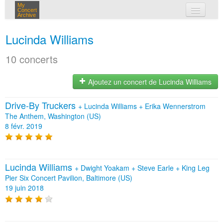
My
Concert
Archive
mes concerts
Lucinda Williams
connexion
10 concerts
Ajoutez un concert de Lucinda Williams
Drive-By Truckers
+
Lucinda Williams
+
Erika Wennerstrom
The Anthem, Washington (US)
8 févr. 2019
Lucinda Williams
+
Dwight Yoakam
+
Steve Earle
+
King Leg
Pier Six Concert Pavilion, Baltimore (US)
19 juin 2018