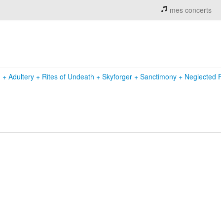
mes concerts
u
+
Adultery
+
Rites of Undeath
+
Skyforger
+
Sanctimony
+
Neglected 