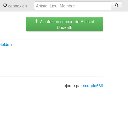
connexion
Ajoutez un concert de Rites of
Undeath
Fields
+
ajouté par
scorpio666