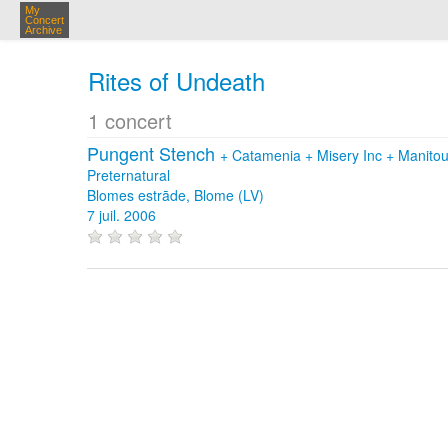
My
Concert
Archive
Rites of Undeath
1 concert
Pungent Stench
+
Catamenia
+
Misery Inc
+
Manito
Preternatural
Blomes estrāde, Blome (LV)
7 juil. 2006