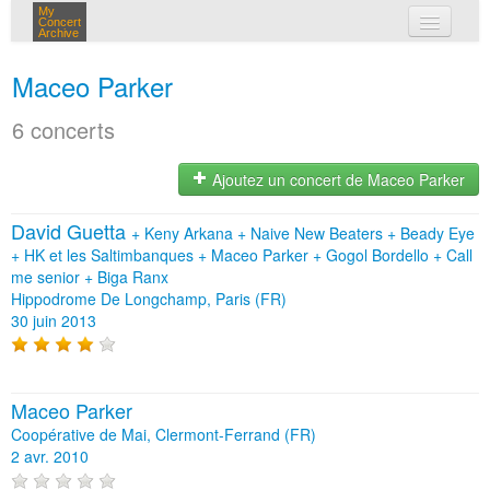
My
Concert
Archive
mes concerts
Maceo Parker
connexion
6 concerts
Ajoutez un concert de Maceo Parker
David Guetta
+
Keny Arkana
+
Naive New Beaters
+
Beady Eye
+
HK et les Saltimbanques
+
Maceo Parker
+
Gogol Bordello
+
Call
me senior
+
Biga Ranx
Hippodrome De Longchamp, Paris (FR)
30 juin 2013
Maceo Parker
Coopérative de Mai, Clermont-Ferrand (FR)
2 avr. 2010