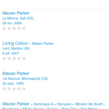
Maceo Parker
La Mirona, Salt (ES)
26 avr. 2008
Living Colour
+
Maceo Parker
Lent, Maribor (SI)
6 juil. 2007
Maceo Parker
1st Avenue, Minneapolis (US)
22 sept. 1995
Maceo Parker
+
Dominique A
+
Dionysos
+
Winston Mc Anuff
+
Baucklang
+
Kill the Young
+
K'naan
+
Para One
+
Vale Poher
+