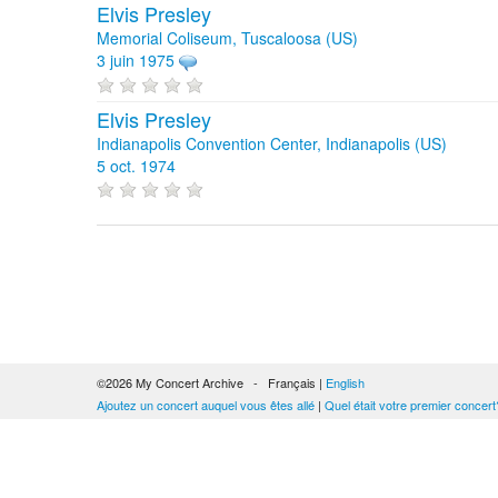
Elvis Presley
Memorial Coliseum, Tuscaloosa (US)
3 juin 1975
Elvis Presley
Indianapolis Convention Center, Indianapolis (US)
5 oct. 1974
©2026 My Concert Archive - Français |
English
Ajoutez un concert auquel vous êtes allé
|
Quel était votre premier concert
51690 concerts de 1969 à 2027
Conditions générales d'utilisation
|
Privacy policy
| Ce contenu est mis à di