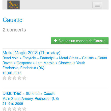
My
Concert
Archive
mes concerts
Caustic
connexion
2 concerts
Ajoutez un concert de Caustic
Metal Magic 2018 (Thursday)
Dead Void + Encyrcle + Faanefjell + Metal Cross + Caustic + Count
Raven + Gespenst + I am Morbid + Obnoxious Youth
Fredericia, Fredericia (DK)
12 juil. 2018
Disturbed
+
Skindred
+
Caustic
Main Street Armory, Rochester (US)
21 févr. 2009