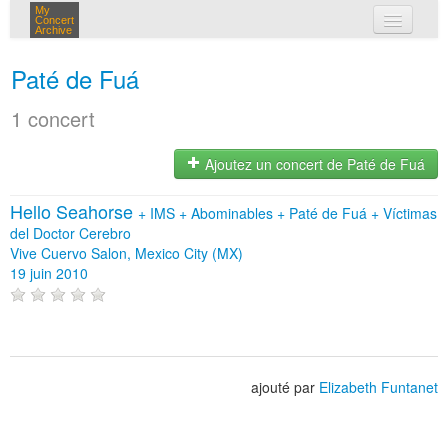
My
Concert
Archive
mes concerts
Paté de Fuá
connexion
1 concert
Ajoutez un concert de Paté de Fuá
Hello Seahorse
+
IMS
+
Abominables
+
Paté de Fuá
+
Víctimas
del Doctor Cerebro
Vive Cuervo Salon, Mexico City (MX)
19 juin 2010
ajouté par
Elizabeth Funtanet