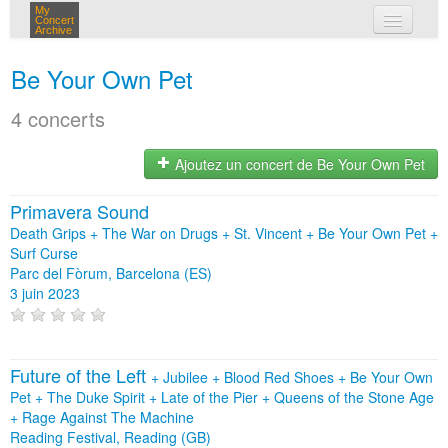
My
Concert
Archive
mes concerts
Be Your Own Pet
connexion
4 concerts
Ajoutez un concert de Be Your Own Pet
Primavera Sound
Death Grips + The War on Drugs + St. Vincent + Be Your Own Pet +
Surf Curse
Parc del Fòrum, Barcelona (ES)
3 juin 2023
Future of the Left
+
Jubilee
+
Blood Red Shoes
+
Be Your Own
Pet
+
The Duke Spirit
+
Late of the Pier
+
Queens of the Stone Age
+
Rage Against The Machine
Reading Festival, Reading (GB)