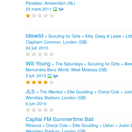
Paradiso, Amsterdam (NL)
23 mars 2011
Idlewild
+
Scouting for Girls
+
Kitty, Daisy & Lewis
+
Lit
Clapham Common, London (GB)
24 juil. 2010
Will Young
+
The Saturdays
+
Scouting for Girls
+
Ale
Mercerdes-Benz World, West Molesey (GB)
3 juil. 2010
JLS
+
The Wanted
+
Ellie Goulding
+
Cheryl Cole
+
Just
Wembley Stadium, London (GB)
6 juin 2010
Capital FM Summertime Ball
Rihanna + Cheryl Cole + Ellie Goulding + Usher + Justin
Wembley Stadium, London (GB)