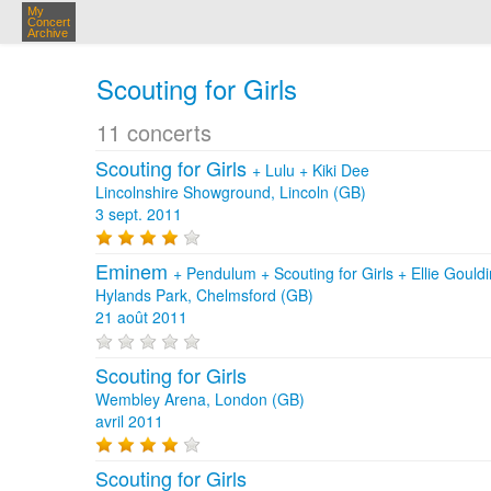
My
Concert
Archive
Scouting for Girls
11 concerts
Scouting for Girls
+
Lulu
+
Kiki Dee
Lincolnshire Showground, Lincoln (GB)
3 sept. 2011
Eminem
+
Pendulum
+
Scouting for Girls
+
Ellie Gould
Hylands Park, Chelmsford (GB)
21 août 2011
Scouting for Girls
Wembley Arena, London (GB)
avril 2011
Scouting for Girls