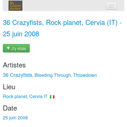
My
Concert
Archive
mes concerts
36 Crazyfists, Rock planet, Cervia (IT) -
connexion
25 juin 2008
J'y étais
Artistes
36 Crazyfists
Bleeding Through
Throwdown
,
,
Lieu
Rock planet, Cervia IT
Date
25 juin 2008