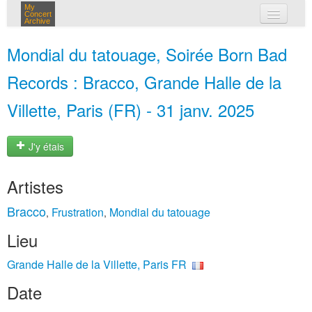
My
Concert
Archive
mes concerts
Mondial du tatouage, Soirée Born Bad
connexion
Records : Bracco, Grande Halle de la
Villette, Paris (FR) - 31 janv. 2025
J'y étais
Artistes
Bracco
Frustration
Mondial du tatouage
,
,
Lieu
Grande Halle de la Villette, Paris FR
Date