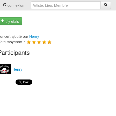
connexion
J'y étais
oncert ajouté par
Henry
ote moyenne :
Participants
Henry