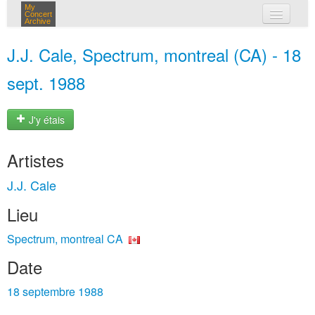
My
Concert
Archive
mes concerts
J.J. Cale, Spectrum, montreal (CA) - 18
connexion
sept. 1988
J'y étais
Artistes
J.J. Cale
Lieu
Spectrum, montreal CA
Date
18 septembre 1988