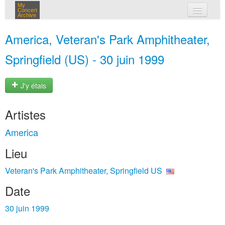
My
Concert
Archive
mes concerts
America, Veteran's Park Amphitheater,
connexion
Springfield (US) - 30 juin 1999
J'y étais
Artistes
America
Lieu
Veteran's Park Amphitheater, Springfield US
Date
30 juin 1999