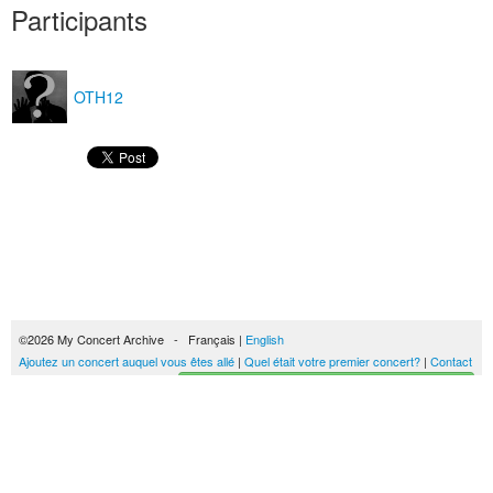
Participants
OTH12
©2026 My Concert Archive - Français |
English
Ajoutez un concert auquel vous êtes allé
|
Quel était votre premier concert?
|
Contact
Créez votre historique des concerts
51690 concerts de 1969 à 2027
Conditions générales d'utilisation
|
Privacy policy
| Ce contenu est mis à disposition