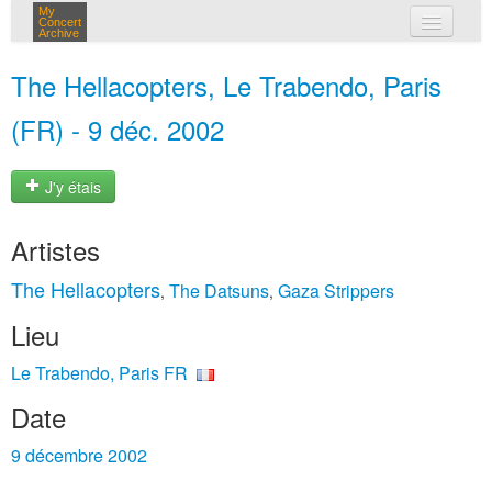
My
Concert
Archive
mes concerts
The Hellacopters, Le Trabendo, Paris
connexion
(FR) - 9 déc. 2002
J'y étais
Artistes
The Hellacopters
The Datsuns
Gaza Strippers
,
,
Lieu
Le Trabendo, Paris FR
Date
9 décembre 2002