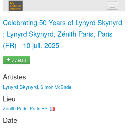
My
Concert
Archive
mes concerts
Celebrating 50 Years of Lynyrd Skynyrd
connexion
: Lynyrd Skynyrd, Zénith Paris, Paris
(FR) - 10 juil. 2025
J'y étais
Artistes
Lynyrd Skynyrd
Simon McBride
,
Lieu
Zénith Paris, Paris FR
Date