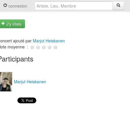
connexion
J'y étais
oncert ajouté par
Marjut Heiskanen
ote moyenne :
Participants
Marjut Heiskanen