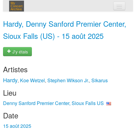
My
Concert
Archive
mes concerts
Hardy, Denny Sanford Premier Center,
connexion
Sioux Falls (US) - 15 août 2025
J'y étais
Artistes
Hardy
Koe Wetzel
Stephen Wikson Jr.
Sikarus
,
,
,
Lieu
Denny Sanford Premier Center, Sioux Falls US
Date
15 août 2025