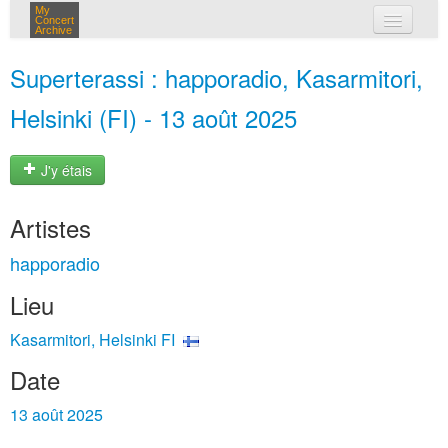
My
Concert
Archive
mes concerts
Superterassi : happoradio, Kasarmitori,
connexion
Helsinki (FI) - 13 août 2025
J'y étais
Artistes
happoradio
Lieu
Kasarmitori, Helsinki FI
Date
13 août 2025