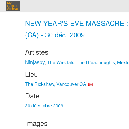
My
Concert
Archive
NEW YEAR'S EVE MASSACRE : Ni
(CA) - 30 déc. 2009
Artistes
Ninjaspy
The Wrectals
The Dreadnoughts
Mexic
,
,
,
Lieu
The Rickshaw, Vancouver CA
Date
30 décembre 2009
Images