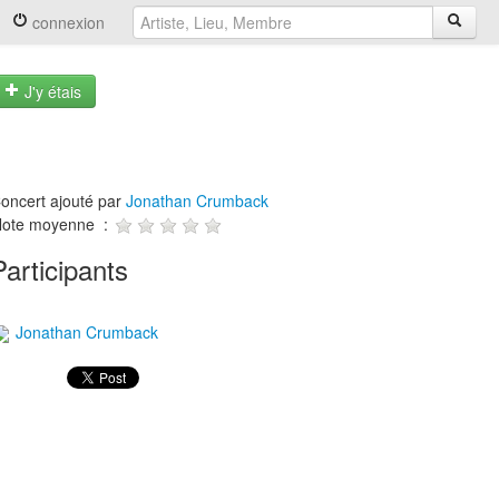
connexion
J'y étais
oncert ajouté par
Jonathan Crumback
ote moyenne :
Participants
Jonathan Crumback