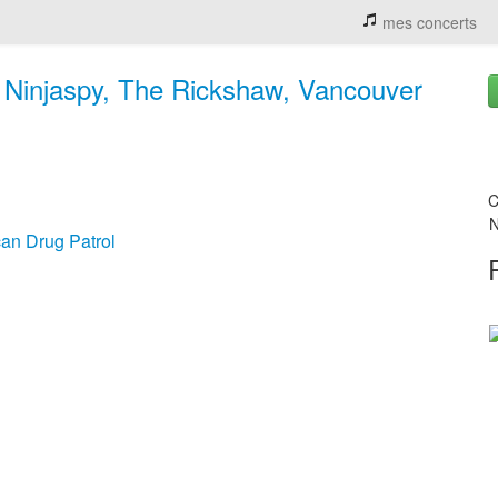
mes concerts
njaspy, The Rickshaw, Vancouver
C
N
an Drug Patrol