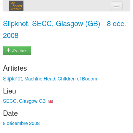
My
Concert
Archive
mes concerts
Slipknot, SECC, Glasgow (GB) - 8 déc.
connexion
2008
J'y étais
Artistes
Slipknot
Machine Head
Children of Bodom
,
,
Lieu
SECC, Glasgow GB
Date
8 décembre 2008