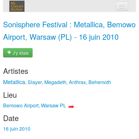
My
Concert
Archive
mes concerts
Sonisphere Festival : Metallica, Bemowo
connexion
Airport, Warsaw (PL) - 16 juin 2010
J'y étais
Artistes
Metallica
Slayer
Megadeth
Anthrax
Behemoth
,
,
,
,
Lieu
Bemowo Airport, Warsaw PL
Date
16 juin 2010