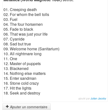
01. Creeping death
02. For whom the bell tolls
03. Fuel
04. The four horsemen
05. Fade to black
06. That was just your life
07. Cyanide
08. Sad but true
09. Welcome home (Sanitarium)
10. All nightmare long
11. One
12. Master of puppets
13. Blackened
14. Nothing else matters
15. Enter sandman
16. Stone cold crazy
17. Hit the lights
18. Seek and destroy
ajouté par
Julian Jacoby
Ajouter un commentaire