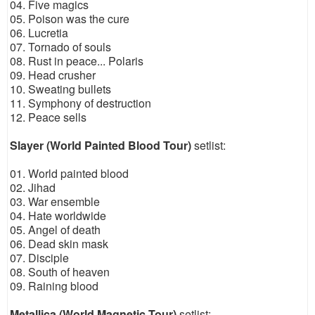
04. Five magics
05. Poison was the cure
06. Lucretia
07. Tornado of souls
08. Rust in peace... Polaris
09. Head crusher
10. Sweating bullets
11. Symphony of destruction
12. Peace sells
Slayer (World Painted Blood Tour)
setlist:
01. World painted blood
02. Jihad
03. War ensemble
04. Hate worldwide
05. Angel of death
06. Dead skin mask
07. Disciple
08. South of heaven
09. Raining blood
Metallica (World Magnetic Tour)
setlist: