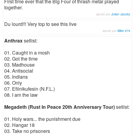
First time ever that the Big Four of thrash metal played
together.
ajouté par
Julian Jacoby
Du lourd!!! Very top to see this live
ajouté par
Mike 974
Anthrax
setlist:
01. Caught in a mosh
02. Got the time
03. Madhouse
04. Antisocial
05. Indians
06. Only
07. Efilnikufesin (N.F.L.)
08. I am the law
Megadeth (Rust In Peace 20th Anniversary Tour)
setlist:
01. Holy wars... the punishment due
02. Hangar 18
03. Take no prisoners