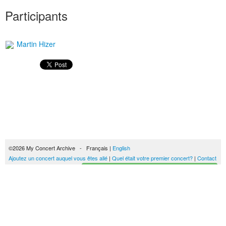
Participants
Martin Hizer
©2026 My Concert Archive - Français |
English
Ajoutez un concert auquel vous êtes allé
|
Quel était votre premier concert?
|
Contact
Créez votre historique des concerts
51693 concerts de 1969 à 2027
Conditions générales d'utilisation
|
Privacy policy
| Ce contenu est mis à disposition
sous un
contrat Creative Commons