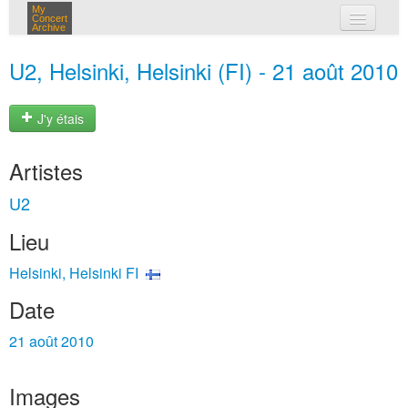
My
Concert
Archive
mes concerts
U2, Helsinki, Helsinki (FI) - 21 août 2010
connexion
J'y étais
Artistes
U2
Lieu
Helsinki, Helsinki FI
Date
21 août 2010
Images