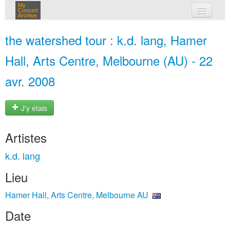
My
Concert
Archive
mes concerts
the watershed tour : k.d. lang, Hamer
connexion
Hall, Arts Centre, Melbourne (AU) - 22
avr. 2008
J'y étais
Artistes
k.d. lang
Lieu
Hamer Hall, Arts Centre, Melbourne AU
Date