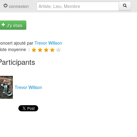
connexion
J'y étais
oncert ajouté par
Trevor Willson
ote moyenne :
Participants
Trevor Willson