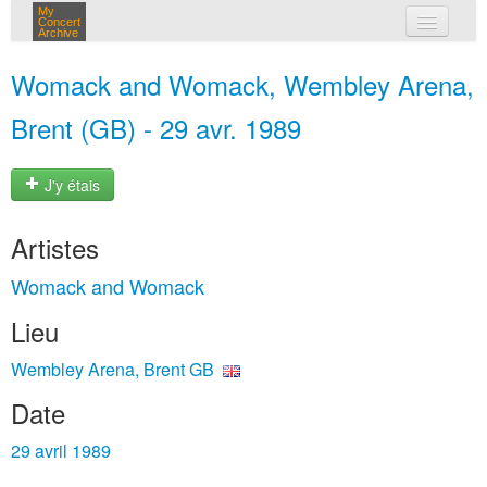
My
Concert
Archive
mes concerts
Womack and Womack, Wembley Arena,
connexion
Brent (GB) - 29 avr. 1989
J'y étais
Artistes
Womack and Womack
Lieu
Wembley Arena, Brent GB
Date
29 avril 1989