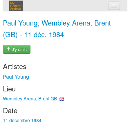
My
Concert
Archive
mes concerts
Paul Young, Wembley Arena, Brent
connexion
(GB) - 11 déc. 1984
J'y étais
Artistes
Paul Young
Lieu
Wembley Arena, Brent GB
Date
11 décembre 1984