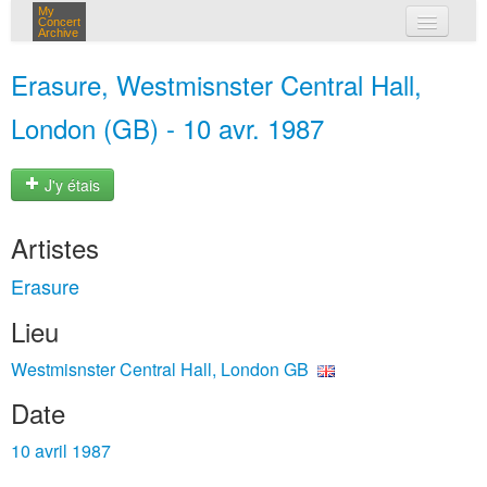
My
Concert
Archive
mes concerts
Erasure, Westmisnster Central Hall,
connexion
London (GB) - 10 avr. 1987
J'y étais
Artistes
Erasure
Lieu
Westmisnster Central Hall, London GB
Date
10 avril 1987