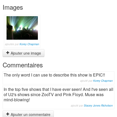
Images
ajoutée par
Korey Chapman
Ajouter une image
Commentaires
The only word I can use to describe this show is EPIC!!
ajouté par
Korey Chapman
In the top five shows that I have ever seen! And I've seen all
of U2's shows since ZooTV and Pink Floyd. Muse was
mind-blowing!
ajouté par
Stacey Jones Richolson
Ajouter un commentaire