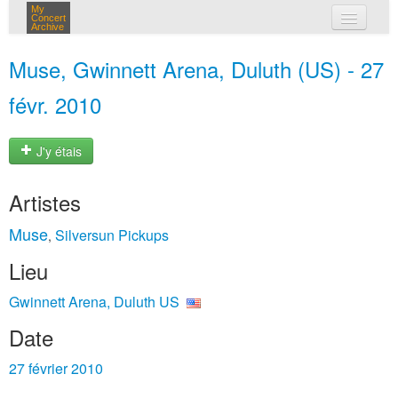
My
Concert
Archive
mes concerts
Muse, Gwinnett Arena, Duluth (US) - 27
connexion
févr. 2010
J'y étais
Artistes
Muse
Silversun Pickups
,
Lieu
Gwinnett Arena, Duluth US
Date
27 février 2010